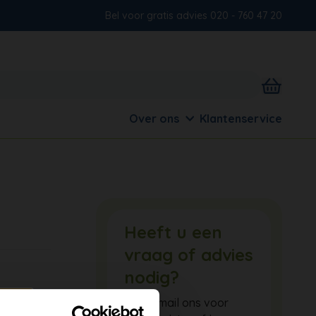
Bel voor gratis advies 020 - 760 47 20
Over ons
Klantenservice
Heeft u een
vraag of advies
nodig?
Bel of mail ons voor