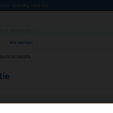
s
Gratis verzending vanaf €50
Alle merken
teunig na operatie
tie