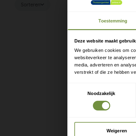
Sorteren
Toestemming
M
e
Deze website maakt gebruik
We gebruiken cookies om cont
websiteverkeer te analyseren
media, adverteren en analys
verstrekt of die ze hebben v
Toestemmingsselectie
Noodzakelijk
Weigeren