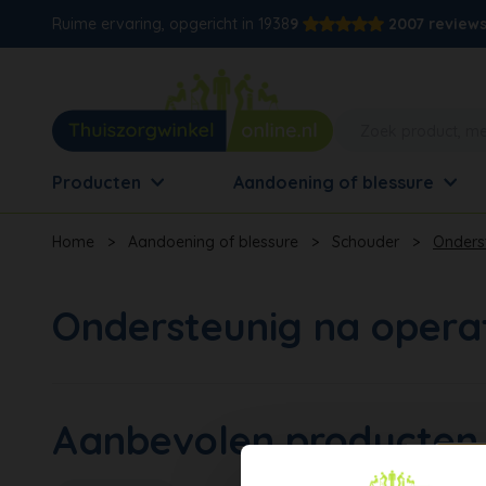
Ruime ervaring, opgericht in 1938
9
2007 review
Producten
Aandoening of blessure
Home
>
Aandoening of blessure
>
Schouder
>
Onders
Ondersteunig na opera
Aanbevolen producten