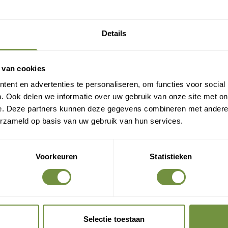
Gratis verzending?
Laat je e-mail achter.
Details
eld je aan voor onze nieuwsbrief en ontvang direct
en gratis verzending
 van cookies
ent en advertenties te personaliseren, om functies voor social
Gratis verzending op je eerste bestelling
. Ook delen we informatie over uw gebruik van onze site met on
Nieuwe producten als eerste ontdekken
e. Deze partners kunnen deze gegevens combineren met andere i
Deskundige tips over zorg en herstel
erzameld op basis van uw gebruik van hun services.
Exclusieve aanbiedingen voor abonnees
Voorkeuren
Statistieken
Claim gratis verzending
Selectie toestaan