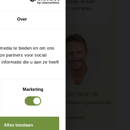
gratis advies of kom
langs in 1 van onze
winkels.
Over
 media te bieden en om ons
ze partners voor social
nformatie die u aan ze heeft
Marketing
+31 (0)20 760 47 20
info@thuiszorgwinkelonli
ne.nl
Bekijk winkels
Alles toestaan