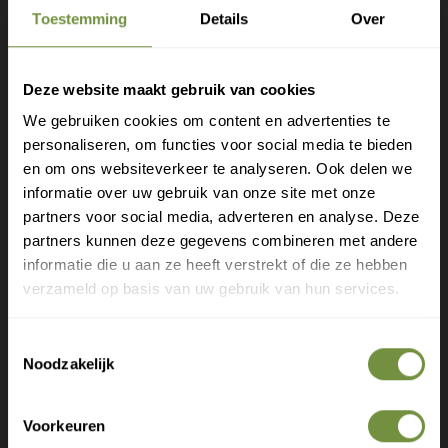
Toestemming
Details
Over
Heeft u een vraag of advies
Deze website maakt gebruik van cookies
nodig?
We gebruiken cookies om content en advertenties te
personaliseren, om functies voor social media te bieden
Bel of mail ons voor gratis advies of kom
Gratis verzending?
en om ons websiteverkeer te analyseren. Ook delen we
langs in 1 van onze winkels.
informatie over uw gebruik van onze site met onze
Laat je e-mail achter.
partners voor social media, adverteren en analyse. Deze
partners kunnen deze gegevens combineren met andere
Meld je aan voor onze nieuwsbrief en
informatie die u aan ze heeft verstrekt of die ze hebben
ontvang direct een gratis verzending
verzameld op basis van uw gebruik van hun services.
Gratis verzending op je eerste bestelling
Toestemmingsselectie
Nieuwe producten als eerste ontdekken
Noodzakelijk
Deskundige tips over zorg en herstel
Exclusieve aanbiedingen voor abonnees
Voorkeuren
+31 (0)20 760 47 20