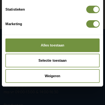
info@thuiszorgwinkelonline.nl
Statistieken
Bekijk winkels
Marketing
Claim gratis verzending
ThuiszorgWinkelOnline.nl
Alles toestaan
Gijsbrecht van Amstelstaat 258
1215 CR Hilversum
Selectie toestaan
+31 (0)20 760 47 20
Weigeren
info@thuiszorgwinkelonline.nl
Openingstijden:
ma-vr 09:00-13:00 & 14:00-16:30
Producten