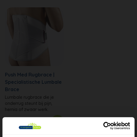
Push Med Rugbrace |
Specialistische Lumbale
Brace
Lumbale rugbrace die je
onderrug steunt bij pijn,
hernia of zwaar werk.
€197