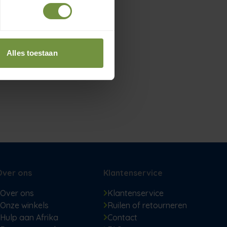
Alles toestaan
Over ons
Klantenservice
Over ons
Klantenservice
Onze winkels
Ruilen of retourneren
Hulp aan Afrika
Contact