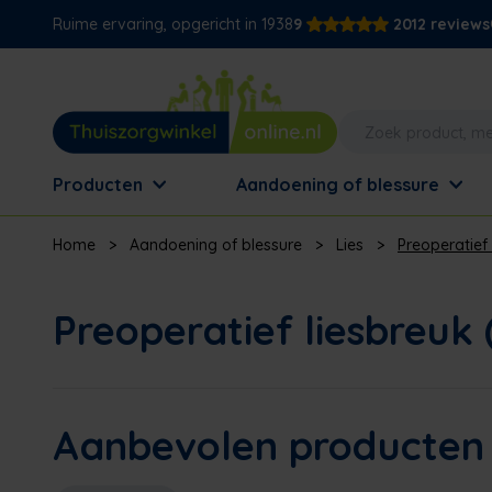
Ruime ervaring, opgericht in 1938
9
2012 reviews
Producten
Aandoening of blessure
Home
>
Aandoening of blessure
>
Lies
>
Preoperatief 
Preoperatief liesbreuk (
Aanbevolen producten