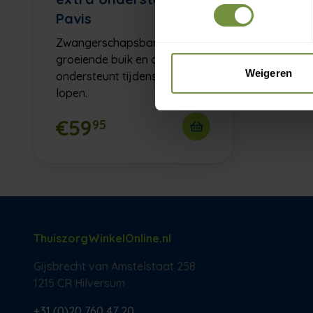
Pavis
Zwangerschapsband die je
groeiende buik en onderrug
Weigeren
ondersteunt tijdens staan en
lopen.
€59
95
ThuiszorgWinkelOnline.nl
Gijsbrecht van Amstelstaat 258
1215 CR Hilversum
+31 (0)20 760 47 20