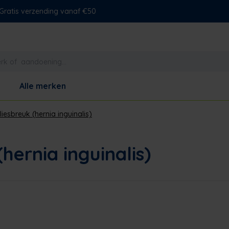
Gratis verzending vanaf €50
Alle merken
liesbreuk (hernia inguinalis)
hernia inguinalis)