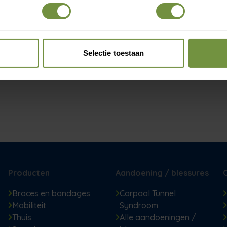
Selectie toestaan
Producten
Aandoening / blessures
Braces en bandages
Carpaal Tunnel
Mobiliteit
Syndroom
Thuis
Alle aandoeningen /