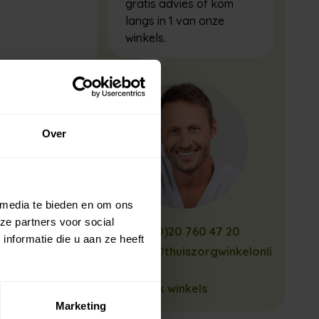
gratis advies of kom
langs in 1 van onze
winkels.
Over
 media te bieden en om ons
ze partners voor social
+31 (0)20 760 47 20
nformatie die u aan ze heeft
info@thuiszorgwinkelonli
ne.nl
Bekijk winkels
Marketing