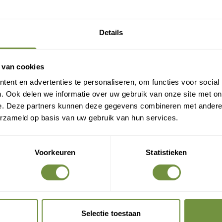
Gratis verzending?
Laat je e-mail achter.
Details
eld je aan voor onze nieuwsbrief en ontvang direct
en gratis verzending
 van cookies
ent en advertenties te personaliseren, om functies voor social
Gratis verzending op je eerste bestelling
. Ook delen we informatie over uw gebruik van onze site met on
Nieuwe producten als eerste ontdekken
e. Deze partners kunnen deze gegevens combineren met andere i
Deskundige tips over zorg en herstel
erzameld op basis van uw gebruik van hun services.
Exclusieve aanbiedingen voor abonnees
Voorkeuren
Statistieken
Claim gratis verzending
Selectie toestaan