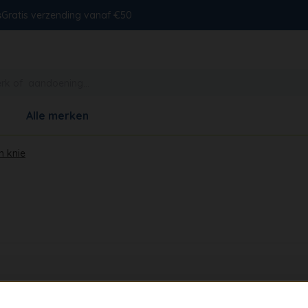
s
Gratis verzending vanaf €50
Alle merken
n knie