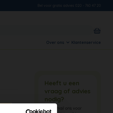
Bel voor gratis advies 020 - 760 47 20
Over ons
Klantenservice
Heeft u een
vraag of advies
nodig?
Bel of mail ons voor