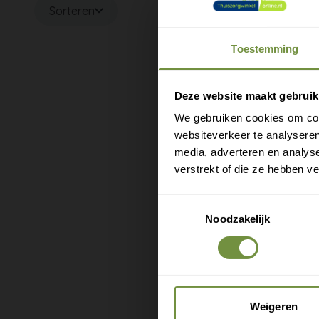
Sorteren
Toestemming
M
e
Deze website maakt gebruik
We gebruiken cookies om cont
websiteverkeer te analyseren
media, adverteren en analys
verstrekt of die ze hebben v
Toestemmingsselectie
Noodzakelijk
Weigeren