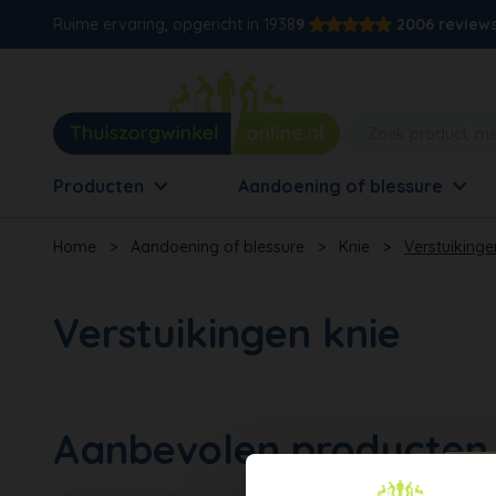
Ruime ervaring, opgericht in 1938
9
2006 review
Producten
Aandoening of blessure
Home
>
Aandoening of blessure
>
Knie
>
Verstuikinge
Verstuikingen knie
Aanbevolen producten