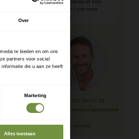
gratis advies of kom
langs in 1 van onze
winkels.
Over
 media te bieden en om ons
ze partners voor social
nformatie die u aan ze heeft
Marketing
+31 (0)20 760 47 20
info@thuiszorgwinkelonli
ne.nl
Bekijk winkels
Alles toestaan