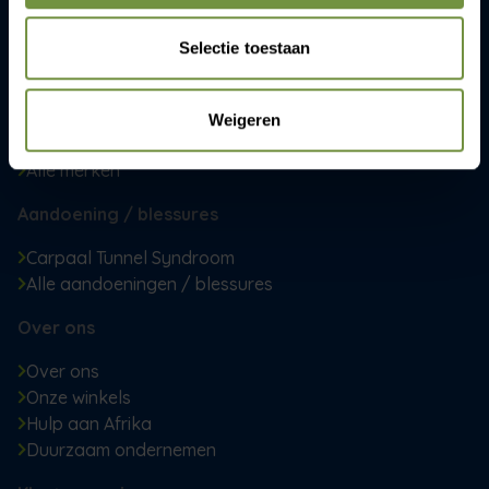
Producten
Selectie toestaan
Braces en bandages
Mobiliteit
Thuis
Weigeren
Steunkousen
Alle merken
Aandoening / blessures
Carpaal Tunnel Syndroom
Alle aandoeningen / blessures
Over ons
Over ons
Onze winkels
Hulp aan Afrika
Duurzaam ondernemen