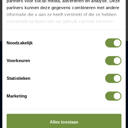
partners voor social media, adverteren en analyse. Deze
+31 (0)20 760 47 20
partners kunnen deze gegevens combineren met andere
info@thuiszorgwinkelonline.nl
informatie die u aan ze heeft verstrekt of die ze hebben
verzameld op basis van uw gebruik van hun services.
Bekijk winkels
Toestemmingsselectie
Noodzakelijk
ThuiszorgWinkelOnline.nl
Voorkeuren
Gijsbrecht van Amstelstaat 258
1215 CR Hilversum
Statistieken
+31 (0)20 760 47 20
Marketing
info@thuiszorgwinkelonline.nl
Openingstijden:
ma-vr 09:00-13:00 & 14:00-16:30
Alles toestaan