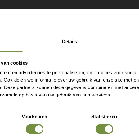
Gratis verzending?
Laat je e-mail achter.
Details
eld je aan voor onze nieuwsbrief en ontvang direct
en gratis verzending
 van cookies
ent en advertenties te personaliseren, om functies voor social
Gratis verzending op je eerste bestelling
. Ook delen we informatie over uw gebruik van onze site met on
Nieuwe producten als eerste ontdekken
e. Deze partners kunnen deze gegevens combineren met andere i
Deskundige tips over zorg en herstel
erzameld op basis van uw gebruik van hun services.
Exclusieve aanbiedingen voor abonnees
Voorkeuren
Statistieken