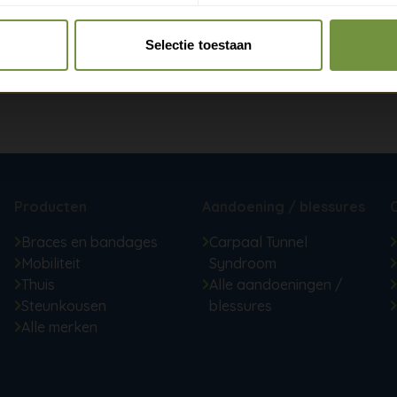
Claim gratis verzending
Selectie toestaan
Producten
Aandoening / blessures
Braces en bandages
Carpaal Tunnel
Mobiliteit
Syndroom
Thuis
Alle aandoeningen /
Steunkousen
blessures
Alle merken