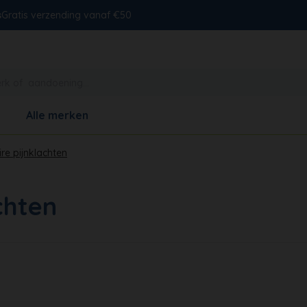
s
Gratis verzending vanaf €50
Alle merken
ire pijnklachten
chten