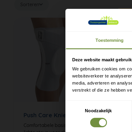
Sorteren
Toestemming
M
e
Deze website maakt gebruik
We gebruiken cookies om cont
websiteverkeer te analyseren
media, adverteren en analys
verstrekt of die ze hebben v
Toestemmingsselectie
Noodzakelijk
Push Care Kniebrace
Comfortabele basisbrace met