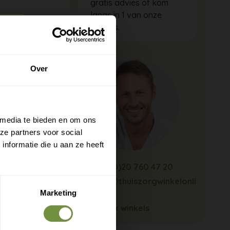
gratis advies of kom
langs in 1 van onze
winkels.
Over
 media te bieden en om ons
ze partners voor social
nformatie die u aan ze heeft
+31 (0)20 760 47 20
info@thuiszorgwinkelonli
ne.nl
Marketing
Bekijk winkels