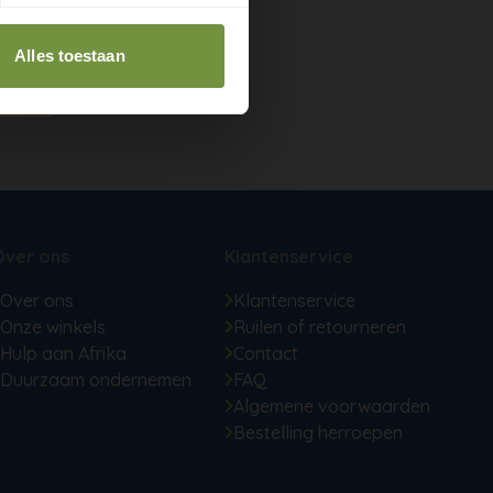
Alles toestaan
Over ons
Klantenservice
Over ons
Klantenservice
Onze winkels
Ruilen of retourneren
Hulp aan Afrika
Contact
Duurzaam ondernemen
FAQ
Algemene voorwaarden
Bestelling herroepen