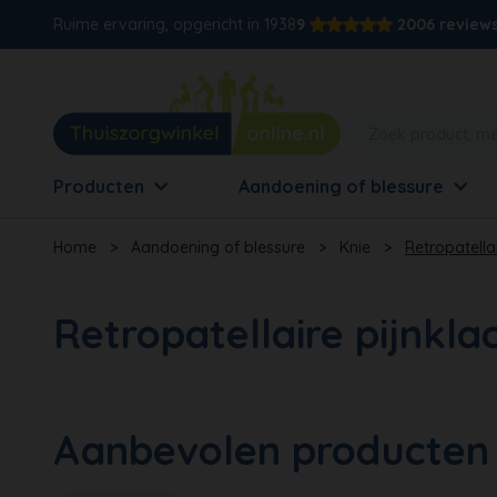
Ruime ervaring, opgericht in 1938
9
2006 review
Producten
Aandoening of blessure
Home
>
Aandoening of blessure
>
Knie
>
Retropatella
Retropatellaire pijnkla
Aanbevolen producten