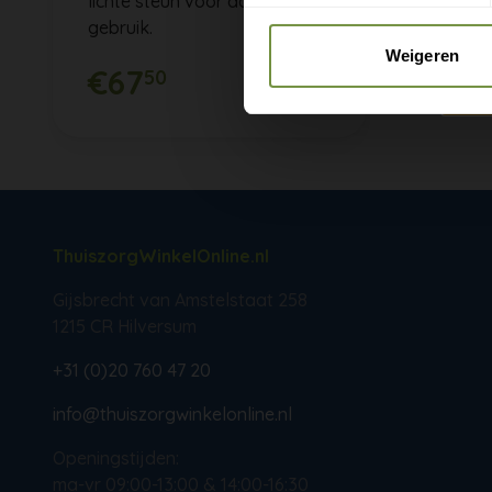
lichte steun voor dagelijks
gebruik.
Weigeren
€67
50
ThuiszorgWinkelOnline.nl
Gijsbrecht van Amstelstaat 258
1215 CR Hilversum
+31 (0)20 760 47 20
info@thuiszorgwinkelonline.nl
Openingstijden:
ma-vr 09:00-13:00 & 14:00-16:30