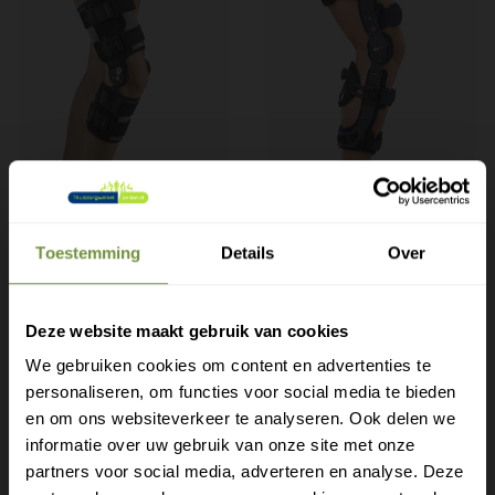
Pavis postoperatieve
Medi M.4s PCL Dynamic |
kniebrace
Kniebrace bij Achterste
Toestemming
Details
Over
Kruisbandletsel
Postoperatieve Pavis
kniebrace die je knie na een
Kniebrace die stevige steun
operatie stabiel houdt en
en stabiliteit geeft bij
beweging stuurt.
kruisbandklachten.
Deze website maakt gebruik van cookies
We gebruiken cookies om content en advertenties te
Maak
personaliseren, om functies voor social media te bieden
€199
€975
afspraak
Gratis verzending?
en om ons websiteverkeer te analyseren. Ook delen we
informatie over uw gebruik van onze site met onze
Laat je e-mail achter.
partners voor social media, adverteren en analyse. Deze