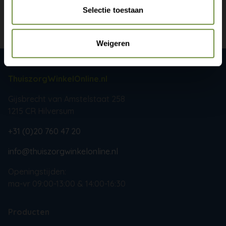
Selectie toestaan
Bekijk winkels
Weigeren
ThuiszorgWinkelOnline.nl
Gijsbrecht van Amstelstaat 258
1215 CR Hilversum
+31 (0)20 760 47 20
info@thuiszorgwinkelonline.nl
Openingstijden:
ma-vr 09:00-13:00 & 14:00-16:30
Producten