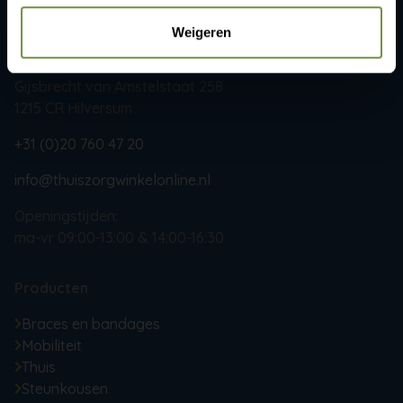
Weigeren
ThuiszorgWinkelOnline.nl
Gijsbrecht van Amstelstaat 258
1215 CR Hilversum
+31 (0)20 760 47 20
info@thuiszorgwinkelonline.nl
Openingstijden:
ma-vr 09:00-13:00 & 14:00-16:30
Producten
Braces en bandages
Mobiliteit
Thuis
Steunkousen