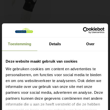
Medical Brace
Neoprene Kniebrace |
Compressie en Warmte
Toestemming
Details
Over
Neopreen kniebrace met
compressie en steun bij
knieklachten en artrose.
Deze website maakt gebruik van cookies
€34
95
€39
95
We gebruiken cookies om content en advertenties te
personaliseren, om functies voor social media te bieden
Gratis verzending?
en om ons websiteverkeer te analyseren. Ook delen we
informatie over uw gebruik van onze site met onze
Laat je e-mail achter.
partners voor social media, adverteren en analyse. Deze
Heeft u een vraag of advies
partners kunnen deze gegevens combineren met andere
Meld je aan voor onze nieuwsbrief en
informatie die u aan ze heeft verstrekt of die ze hebben
nodig?
ontvang direct een gratis verzending