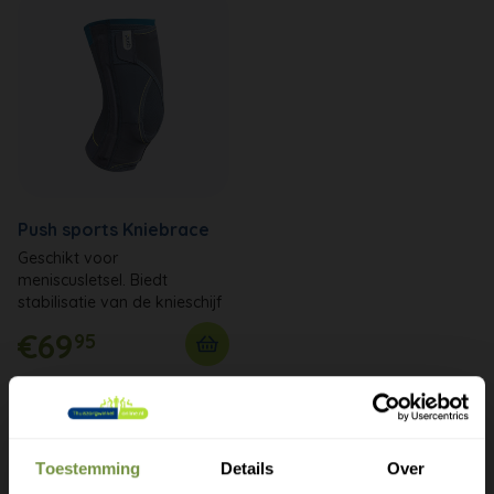
Push sports Kniebrace
Geschikt voor
meniscusletsel. Biedt
stabilisatie van de knieschijf
€69
95
Toestemming
Details
Over
Heeft u een vraag of advies