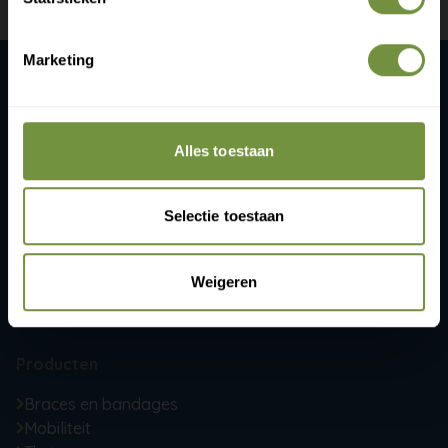
Marketing
Claim gratis verzending
ThuiszorgWinkelOnline.nl
Gijsbrecht van Amstelstaat 258
Alles toestaan
1215 CR Hilversum
+31 (0)20 760 47 20
Selectie toestaan
info@thuiszorgwinkelonline.nl
Weigeren
Openingstijden:
ma-vr 09:00-13:00 & 14:00-16:30
Producten
Braces en bandages
Mobiliteit