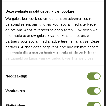
nodig?
Deze website maakt gebruik van cookies
Bel of mail ons voor gratis advies of kom
We gebruiken cookies om content en advertenties te
langs in 1 van onze winkels.
personaliseren, om functies voor social media te bieden
Gratis verzending?
en om ons websiteverkeer te analyseren. Ook delen we
informatie over uw gebruik van onze site met onze
Laat je e-mail achter.
partners voor social media, adverteren en analyse. Deze
partners kunnen deze gegevens combineren met andere
Meld je aan voor onze nieuwsbrief en
informatie die u aan ze heeft verstrekt of die ze hebben
ontvang direct een gratis verzending
verzameld op basis van uw gebruik van hun services.
Gratis verzending op je eerste bestelling
Toestemmingsselectie
Nieuwe producten als eerste ontdekken
Noodzakelijk
Deskundige tips over zorg en herstel
Exclusieve aanbiedingen voor abonnees
+31 (0)20 760 47 20
Voorkeuren
info@thuiszorgwinkelonline.nl
Bekijk winkels
Statistieken