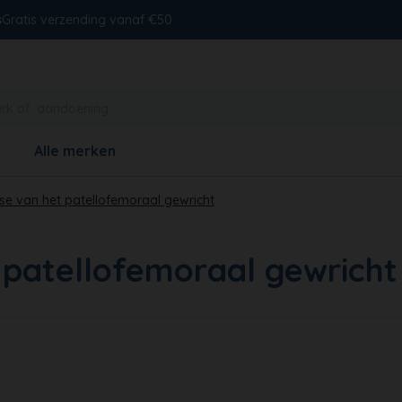
s
Gratis verzending vanaf €50
Alle merken
se van het patellofemoraal gewricht
 patellofemoraal gewricht