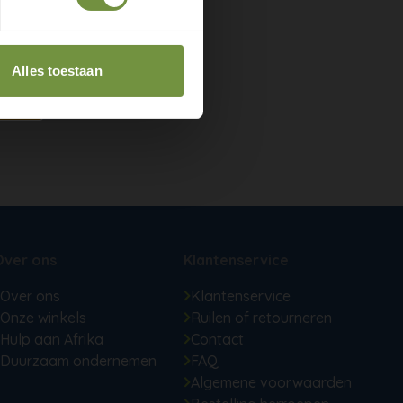
Alles toestaan
Over ons
Klantenservice
Over ons
Klantenservice
Onze winkels
Ruilen of retourneren
Hulp aan Afrika
Contact
Duurzaam ondernemen
FAQ
Algemene voorwaarden