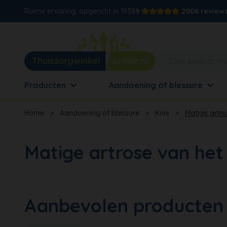
Ruime ervaring, opgericht in 1938
9
2006 review
Producten
Aandoening of blessure
Home
>
Aandoening of blessure
>
Knie
>
Matige artro
Matige artrose van het
Aanbevolen producten