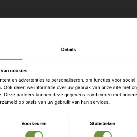
Gratis verzending?
Laat je e-mail achter.
Details
eld je aan voor onze nieuwsbrief en ontvang direct
en gratis verzending
 van cookies
ent en advertenties te personaliseren, om functies voor social
Gratis verzending op je eerste bestelling
. Ook delen we informatie over uw gebruik van onze site met on
Nieuwe producten als eerste ontdekken
e. Deze partners kunnen deze gegevens combineren met andere i
Deskundige tips over zorg en herstel
erzameld op basis van uw gebruik van hun services.
Exclusieve aanbiedingen voor abonnees
Voorkeuren
Statistieken