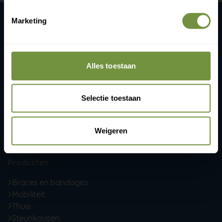
Marketing
Claim gratis verzending
ThuiszorgWinkelOnline.nl
Gijsbrecht van Amstelstaat 258
1215 CR Hilversum
Alles toestaan
+31 (0)20 760 47 20
Selectie toestaan
info@thuiszorgwinkelonline.nl
Openingstijden:
Weigeren
ma-vr 09:00-13:00 & 14:00-16:30
Producten
Braces en bandages
Mobiliteit
Thuis
Steunkousen