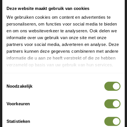
Bel of mail ons voor gratis advies of kom
Deze website maakt gebruik van cookies
langs in 1 van onze winkels.
We gebruiken cookies om content en advertenties te
personaliseren, om functies voor social media te bieden
Gratis verzending?
en om ons websiteverkeer te analyseren. Ook delen we
informatie over uw gebruik van onze site met onze
Laat je e-mail achter.
partners voor social media, adverteren en analyse. Deze
partners kunnen deze gegevens combineren met andere
Meld je aan voor onze nieuwsbrief en
informatie die u aan ze heeft verstrekt of die ze hebben
ontvang direct een gratis verzending
verzameld op basis van uw gebruik van hun services.
Gratis verzending op je eerste bestelling
Toestemmingsselectie
Nieuwe producten als eerste ontdekken
Noodzakelijk
Deskundige tips over zorg en herstel
+31 (0)20 760 47 20
Exclusieve aanbiedingen voor abonnees
info@thuiszorgwinkelonline.nl
Voorkeuren
Bekijk winkels
Statistieken