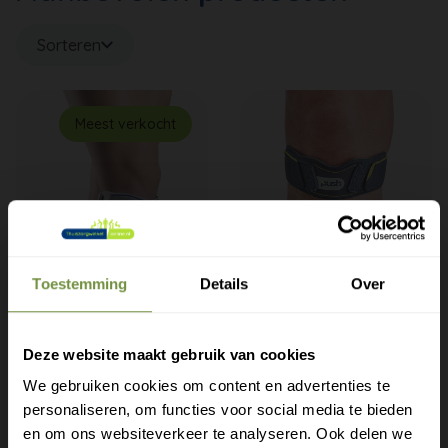
Sorteren
Meest verkocht
Toestemming
Details
Over
Bauerfeind GenuPoint |
Push sports patella
Patellabrace
brace
Deze website maakt gebruik van cookies
Patellabrace voor gerichte
Patellabrace Push Sports
druk, pijnverlichting en
met een universele maat.
We gebruiken cookies om content en advertenties te
ondersteuning van de
Voor gebruik bij
personaliseren, om functies voor social media te bieden
kniepees.
overbelasting rond de
Gratis verzending?
en om ons websiteverkeer te analyseren. Ook delen we
knieschijf,