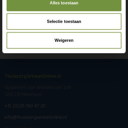
Alles toestaan
Selectie toestaan
+31 (0)20 760 47 20
info@thuiszorgwinkelonline.nl
Weigeren
Bekijk winkels
ThuiszorgWinkelOnline.nl
Gijsbrecht van Amstelstaat 258
1215 CR Hilversum
+31 (0)20 760 47 20
info@thuiszorgwinkelonline.nl