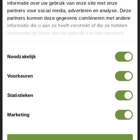
informatie over uw gebruik van onze site met onze
Laat je e-mail achter.
€32
€23
95
95
partners voor social media, adverteren en analyse. Deze
partners kunnen deze gegevens combineren met andere
Meld je aan voor onze nieuwsbrief en
informatie die u aan ze heeft verstrekt of die ze hebben
ontvang direct een gratis verzending
verzameld op basis van uw gebruik van hun services.
Gratis verzending op je eerste bestelling
Heeft u een vraag of advies
Toestemmingsselectie
Nieuwe producten als eerste ontdekken
Noodzakelijk
nodig?
Deskundige tips over zorg en herstel
Exclusieve aanbiedingen voor abonnees
Bel of mail ons voor gratis advies of kom
Voorkeuren
langs in 1 van onze winkels.
Statistieken
Marketing
Claim gratis verzending