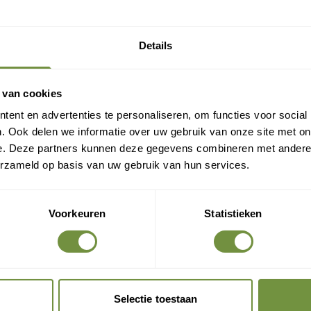
Gratis verzending?
Laat je e-mail achter.
Details
eld je aan voor onze nieuwsbrief en ontvang direct
en gratis verzending
 van cookies
ent en advertenties te personaliseren, om functies voor social
Gratis verzending op je eerste bestelling
. Ook delen we informatie over uw gebruik van onze site met on
Nieuwe producten als eerste ontdekken
e. Deze partners kunnen deze gegevens combineren met andere i
Deskundige tips over zorg en herstel
erzameld op basis van uw gebruik van hun services.
Exclusieve aanbiedingen voor abonnees
Voorkeuren
Statistieken
Claim gratis verzending
Selectie toestaan