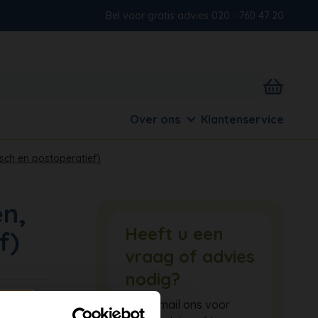
Bel voor gratis advies 020 - 760 47 20
Over ons
Klantenservice
tisch en postoperatief)
en,
Heeft u een
f)
vraag of advies
nodig?
Bel of mail ons voor