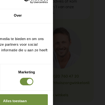
gratis advies of kom
langs in 1 van onze
winkels.
Over
 media te bieden en om ons
ze partners voor social
nformatie die u aan ze heeft
Marketing
+31 (0)20 760 47 20
info@thuiszorgwinkelonli
ne.nl
Bekijk winkels
Alles toestaan