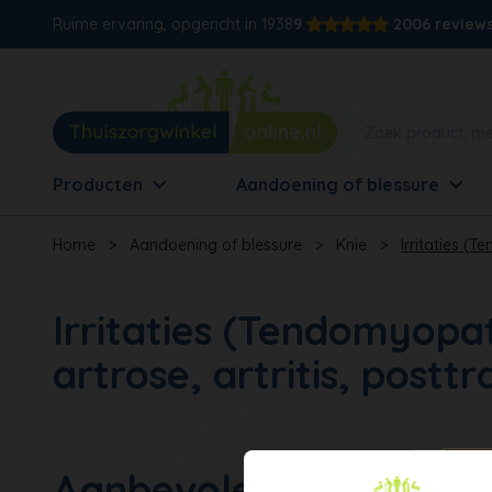
Ruime ervaring, opgericht in 1938
9
2006 review
Producten
Aandoening of blessure
Home
>
Aandoening of blessure
>
Knie
>
Irritaties (
Irritaties (Tendomyopat
artrose, artritis, post
Aanbevolen producten