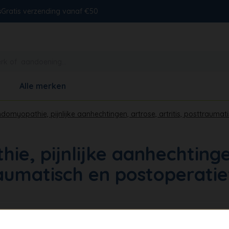
s
Gratis verzending vanaf €50
Alle merken
Tendomyopathie, pijnlijke aanhechtingen, artrose, artritis, posttrauma
hie, pijnlijke aanhechting
traumatisch en postoperatie