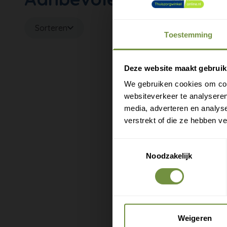
Sorteren
Toestemming
M
e
Deze website maakt gebruik
We gebruiken cookies om cont
websiteverkeer te analyseren
media, adverteren en analys
verstrekt of die ze hebben v
Toestemmingsselectie
Noodzakelijk
Weigeren