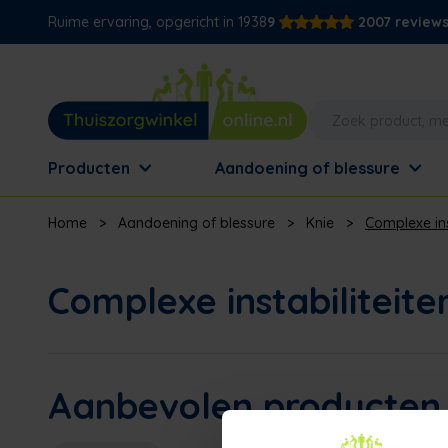
Ruime ervaring, opgericht in 1938
9
2007 review
Producten
Aandoening of blessure
Home
>
Aandoening of blessure
>
Knie
>
Complexe in
Complexe instabilitei
Aanbevolen producten