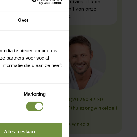
gratis advies of kom
langs in 1 van onze
winkels.
Over
 media te bieden en om ons
ze partners voor social
nformatie die u aan ze heeft
Marketing
+31 (0)20 760 47 20
info@thuiszorgwinkelonli
ne.nl
Bekijk winkels
Alles toestaan