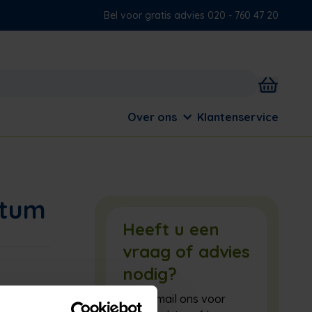
Bel voor gratis advies 020 - 760 47 20
Over ons
Klantenservice
atum
Heeft u een
vraag of advies
nodig?
Bel of mail ons voor