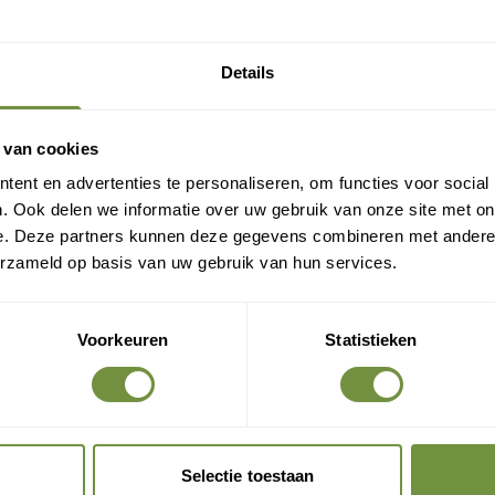
Gratis verzending?
Laat je e-mail achter.
Details
eld je aan voor onze nieuwsbrief en ontvang direct een
ratis verzending
 van cookies
ent en advertenties te personaliseren, om functies voor social
Gratis verzending op je eerste bestelling
. Ook delen we informatie over uw gebruik van onze site met on
Nieuwe producten als eerste ontdekken
e. Deze partners kunnen deze gegevens combineren met andere i
Deskundige tips over zorg en herstel
erzameld op basis van uw gebruik van hun services.
Exclusieve aanbiedingen voor abonnees
Voorkeuren
Statistieken
Claim gratis verzending
Selectie toestaan