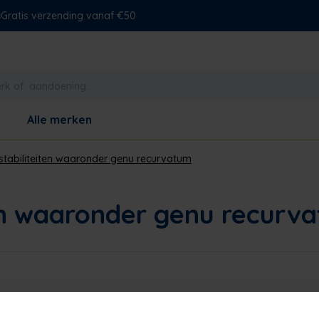
s
Gratis verzending vanaf €50
Alle merken
stabiliteiten waaronder genu recurvatum
ten waaronder genu recurv