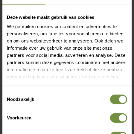
Heeft u een vraag of advies
nodig?
Deze website maakt gebruik van cookies
Bel of mail ons voor gratis advies of kom
We gebruiken cookies om content en advertenties te
langs in 1 van onze winkels.
personaliseren, om functies voor social media te bieden
en om ons websiteverkeer te analyseren. Ook delen we
informatie over uw gebruik van onze site met onze
partners voor social media, adverteren en analyse. Deze
partners kunnen deze gegevens combineren met andere
informatie die u aan ze heeft verstrekt of die ze hebben
verzameld op basis van uw gebruik van hun services.
Toestemmingsselectie
Noodzakelijk
+31 (0)20 760 47 20
Voorkeuren
info@thuiszorgwinkelonline.nl
Bekijk winkels