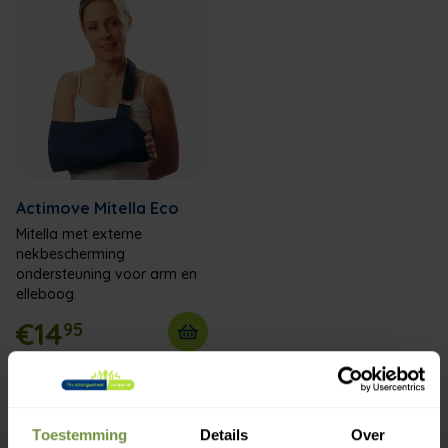
Actimove Mitella Eco
Mitella met externe
nekbescherming
ondersteuning voor arm en
elleboog.
€14
95
Toestemming
Details
Over