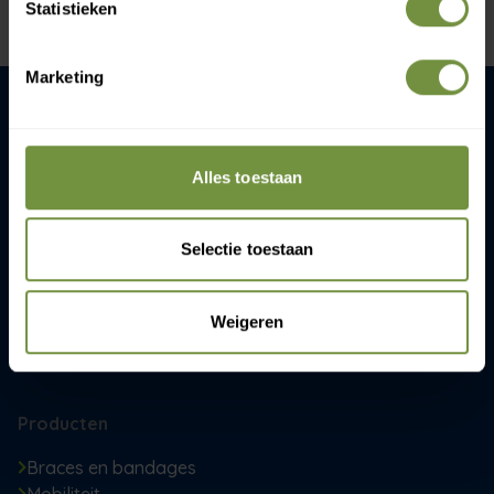
Statistieken
Marketing
ThuiszorgWinkelOnline.nl
Gijsbrecht van Amstelstaat 258
Alles toestaan
1215 CR Hilversum
+31 (0)20 760 47 20
Selectie toestaan
info@thuiszorgwinkelonline.nl
Weigeren
Openingstijden:
ma-vr 09:00-13:00 & 14:00-16:30
Producten
Braces en bandages
Mobiliteit